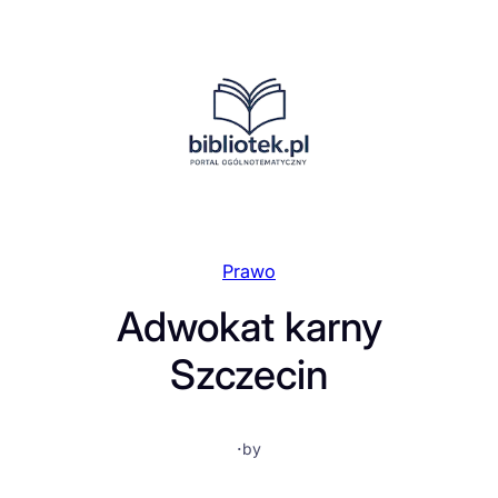
Przejdź
do
treści
Prawo
Adwokat karny
Szczecin
·
by