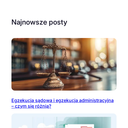
Najnowsze posty
Egzekucja sądowa i egzekucja administracyjna
– czym się różnią?