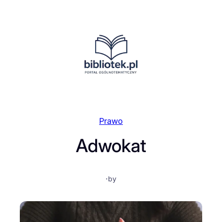
Przejdź
do
treści
Prawo
Adwokat
·
by