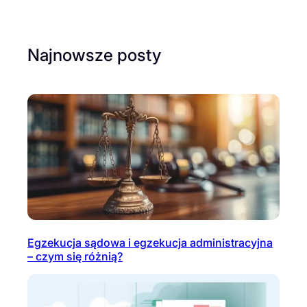
Najnowsze posty
Egzekucja sądowa i egzekucja administracyjna
– czym się różnią?