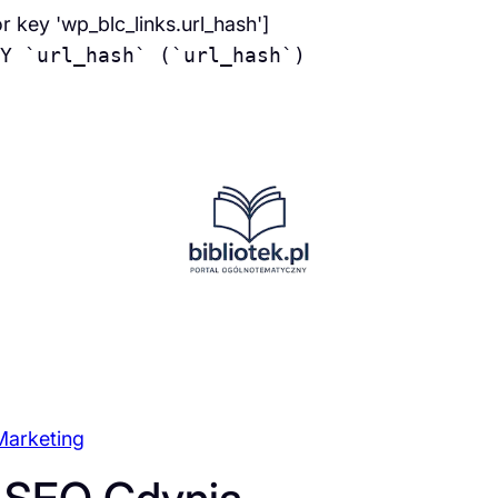
or key 'wp_blc_links.url_hash']
Y `url_hash` (`url_hash`)
Marketing