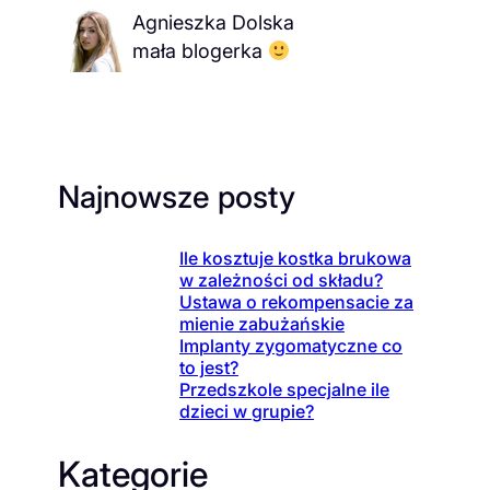
Agnieszka Dolska
mała blogerka
Najnowsze posty
Ile kosztuje kostka brukowa
w zależności od składu?
Ustawa o rekompensacie za
mienie zabużańskie
Implanty zygomatyczne co
to jest?
Przedszkole specjalne ile
dzieci w grupie?
Kategorie