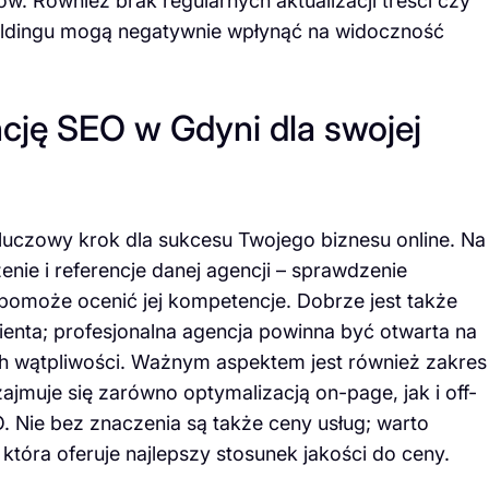
ów. Również brak regularnych aktualizacji treści czy
uildingu mogą negatywnie wpłynąć na widoczność
cję SEO w Gdyni dla swojej
luczowy krok dla sukcesu Twojego biznesu online. Na
ie i referencje danej agencji – sprawdzenie
w pomoże ocenić jej kompetencje. Dobrze jest także
ienta; profesjonalna agencja powinna być otwarta na
ch wątpliwości. Ważnym aspektem jest również zakres
ajmuje się zarówno optymalizacją on-page, jak i off-
 Nie bez znaczenia są także ceny usług; warto
która oferuje najlepszy stosunek jakości do ceny.