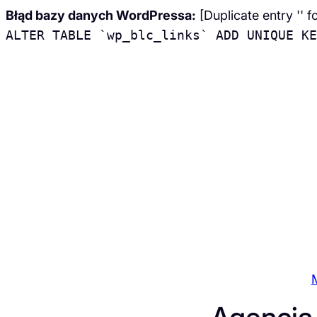
Błąd bazy danych WordPressa:
[Duplicate entry '' f
ALTER TABLE `wp_blc_links` ADD UNIQUE KE
Przejdź
do
treści