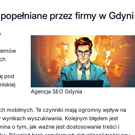
 popełniane przez firmy w Gdyni
w
blemów
ych
ję pod
iskiej
Agencja SEO Gdynia
ć
ch mobilnych. Te czynniki mają ogromny wpływ na
 wynikach wyszukiwania. Kolejnym błędem jest
ina o tym, jak ważne jest dostosowanie treści i