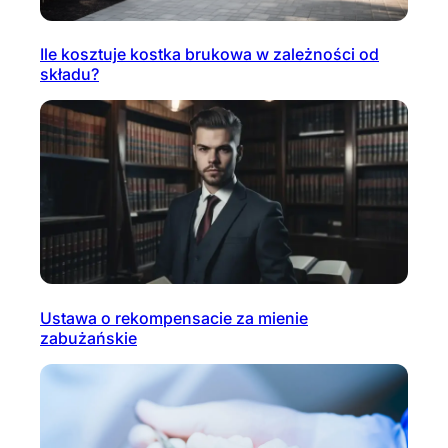
Ile kosztuje kostka brukowa w zależności od
składu?
Ustawa o rekompensacie za mienie
zabużańskie