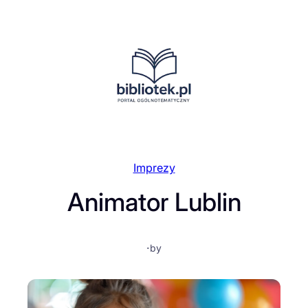
Przejdź
do
treści
Imprezy
Animator Lublin
·
by