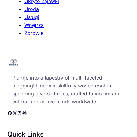
Ukryte Zajawki
Uroda
Usługi
Wnętrza
Zdrowie
Plunge into a tapestry of multi-faceted
blogging! Uncover skillfully woven content
spanning diverse topics, crafted to inspire and
enthrall inquisitive minds worldwide.
Facebook
X
Instagram
WordPress
Quick Links