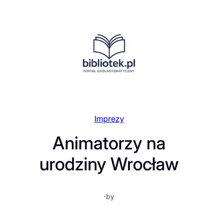
Przejdź
do
treści
Imprezy
Animatorzy na
urodziny Wrocław
·
by