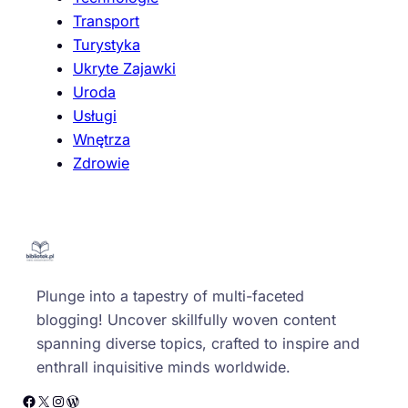
Transport
Turystyka
Ukryte Zajawki
Uroda
Usługi
Wnętrza
Zdrowie
Plunge into a tapestry of multi-faceted
blogging! Uncover skillfully woven content
spanning diverse topics, crafted to inspire and
enthrall inquisitive minds worldwide.
Facebook
X
Instagram
WordPress