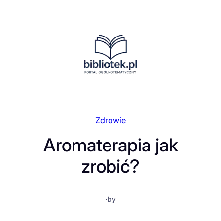
Przejdź
do
treści
Zdrowie
Aromaterapia jak
zrobić?
·
by