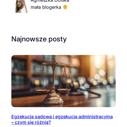
Agnieszka Dolska
mała blogerka
Najnowsze posty
Egzekucja sądowa i egzekucja administracyjna
– czym się różnią?