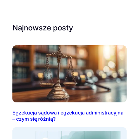
Najnowsze posty
Egzekucja sądowa i egzekucja administracyjna
– czym się różnią?