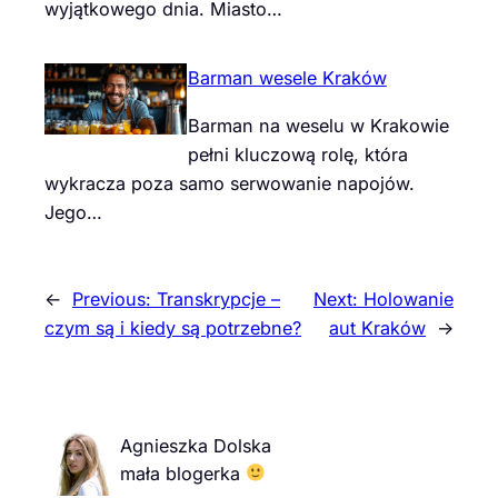
wyjątkowego dnia. Miasto…
Barman wesele Kraków
Barman na weselu w Krakowie
pełni kluczową rolę, która
wykracza poza samo serwowanie napojów.
Jego…
←
Previous:
Transkrypcje –
Next:
Holowanie
czym są i kiedy są potrzebne?
aut Kraków
→
Agnieszka Dolska
mała blogerka