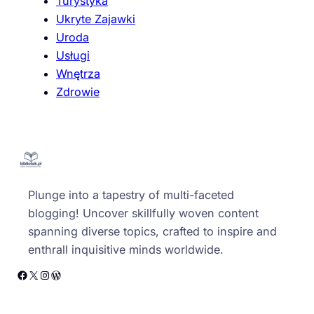
Turystyka
Ukryte Zajawki
Uroda
Usługi
Wnętrza
Zdrowie
Plunge into a tapestry of multi-faceted
blogging! Uncover skillfully woven content
spanning diverse topics, crafted to inspire and
enthrall inquisitive minds worldwide.
Facebook
X
Instagram
WordPress