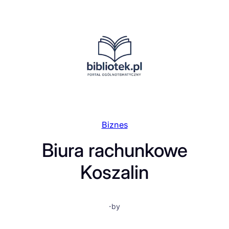
Przejdź
do
treści
Biznes
Biura rachunkowe
Koszalin
·
by