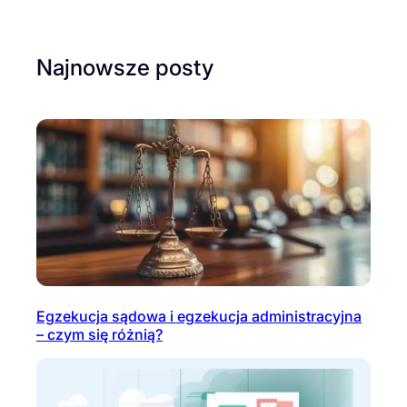
Najnowsze posty
Egzekucja sądowa i egzekucja administracyjna
– czym się różnią?