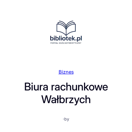
Przejdź
do
treści
Biznes
Biura rachunkowe
Wałbrzych
·
by