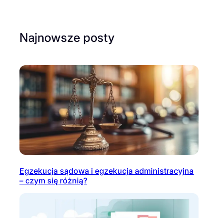
Najnowsze posty
Egzekucja sądowa i egzekucja administracyjna
– czym się różnią?