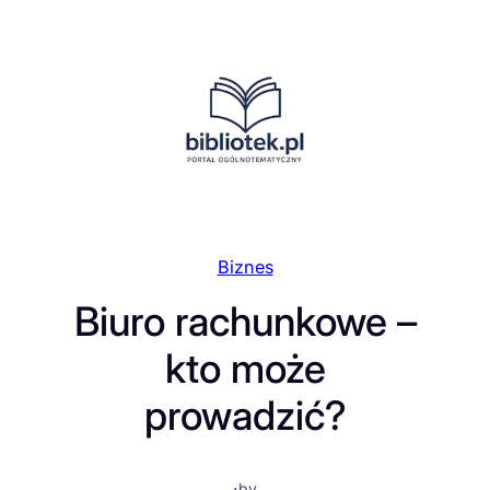
Przejdź
do
treści
Biznes
Biuro rachunkowe –
kto może
prowadzić?
·
by