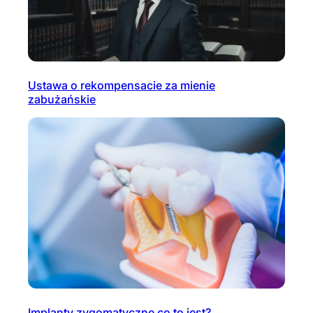
Ustawa o rekompensacie za mienie
zabużańskie
Implanty zygomatyczne co to jest?