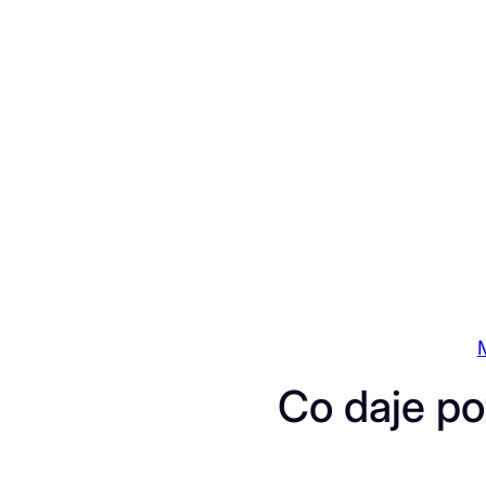
Przejdź
do
treści
Co daje p