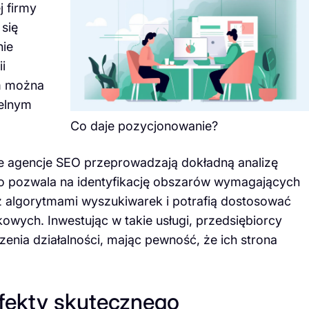
 firmy
 się
nie
i
om można
ielnym
Co daje pozycjonowanie?
e agencje SEO przeprowadzają dokładną analizę
 co pozwala na identyfikację obszarów wymagających
 z algorytmami wyszukiwarek i potrafią dostosować
owych. Inwestując w takie usługi, przedsiębiorcy
enia działalności, mając pewność, że ich strona
efekty skutecznego