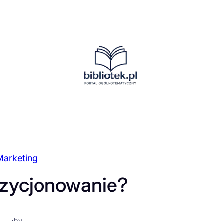
Marketing
ozycjonowanie?
·
by