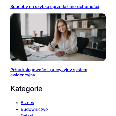
Sposoby na szybką sprzedaż nieruchomości
Pełna księgowość – precyzyjny system
ewidencyjny
Kategorie
Biznes
Budownictwo