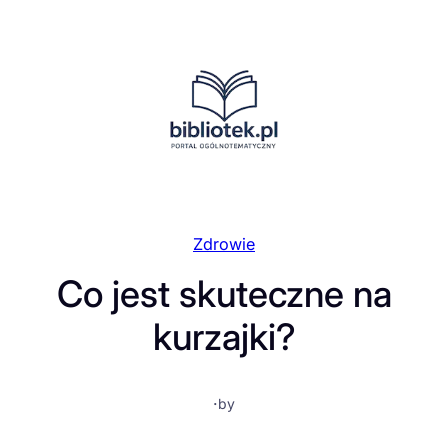
Przejdź
do
treści
Zdrowie
Co jest skuteczne na
kurzajki?
·
by