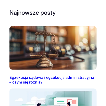
Najnowsze posty
Egzekucja sądowa i egzekucja administracyjna
– czym się różnią?