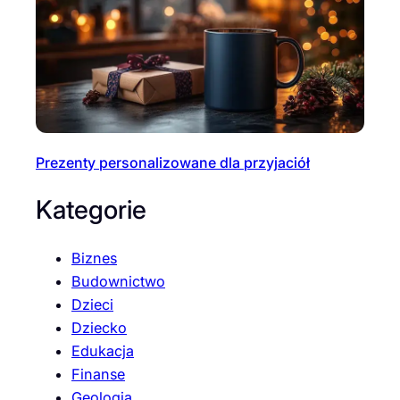
Prezenty personalizowane dla przyjaciół
Kategorie
Biznes
Budownictwo
Dzieci
Dziecko
Edukacja
Finanse
Geologia