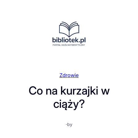
Przejdź
do
treści
Zdrowie
Co na kurzajki w
ciąży?
·
by