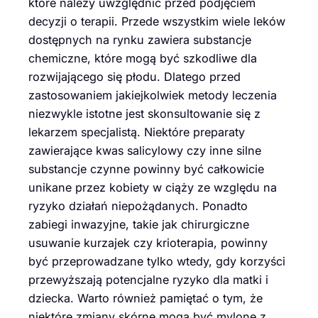
które należy uwzględnić przed podjęciem
decyzji o terapii. Przede wszystkim wiele leków
dostępnych na rynku zawiera substancje
chemiczne, które mogą być szkodliwe dla
rozwijającego się płodu. Dlatego przed
zastosowaniem jakiejkolwiek metody leczenia
niezwykle istotne jest skonsultowanie się z
lekarzem specjalistą. Niektóre preparaty
zawierające kwas salicylowy czy inne silne
substancje czynne powinny być całkowicie
unikane przez kobiety w ciąży ze względu na
ryzyko działań niepożądanych. Ponadto
zabiegi inwazyjne, takie jak chirurgiczne
usuwanie kurzajek czy krioterapia, powinny
być przeprowadzane tylko wtedy, gdy korzyści
przewyższają potencjalne ryzyko dla matki i
dziecka. Warto również pamiętać o tym, że
niektóre zmiany skórne mogą być mylone z