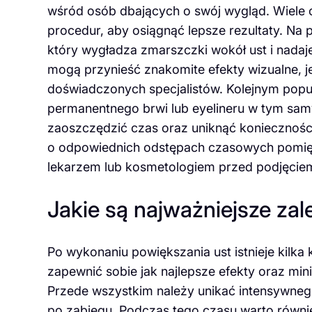
wśród osób dbających o swój wygląd. Wiele 
procedur, aby osiągnąć lepsze rezultaty. Na
który wygładza zmarszczki wokół ust i nada
mogą przynieść znakomite efekty wizualne, 
doświadczonych specjalistów. Kolejnym popu
permanentnego brwi lub eyelineru w tym sam
zaoszczędzić czas oraz uniknąć koniecznośc
o odpowiednich odstępach czasowych pomięd
lekarzem lub kosmetologiem przed podjęciem
Jakie są najważniejsze za
Po wykonaniu powiększania ust istnieje kilka
zapewnić sobie jak najlepsze efekty oraz mi
Przede wszystkim należy unikać intensywneg
po zabiegu. Podczas tego czasu warto równi