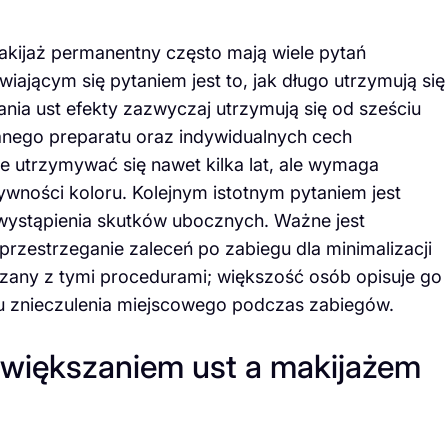
kijaż permanentny często mają wiele pytań
iającym się pytaniem jest to, jak długo utrzymują się
ia ust efekty zazwyczaj utrzymują się od sześciu
anego preparatu oraz indywidualnych cech
 utrzymywać się nawet kilka lat, ale wymaga
wności koloru. Kolejnym istotnym pytaniem jest
wystąpienia skutków ubocznych. Ważne jest
rzestrzeganie zaleceń po zabiegu dla minimalizacji
iązany z tymi procedurami; większość osób opisuje go
iu znieczulenia miejscowego podczas zabiegów.
owiększaniem ust a makijażem