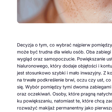
Decyzja o tym, co wybrać najpierw pomiędz
może być trudna dla wielu osób. Oba zabiegi
wygląd oraz samopoczucie. Powiększanie ust
hialuronowego, który dodaje objętości i kont
jest stosunkowo szybki i mało inwazyjny. Z k
na trwałe podkreślenie brwi, oczu czy ust, c
się. Wybór pomiędzy tymi dwoma zabiegami 
oraz oczekiwań. Osoby, które pragną natychm
ku powiększaniu, natomiast te, które chcą 
rozważyć makijaż permanentny jako pierwszą