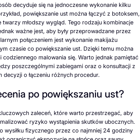
osób decyduje się na jednoczesne wykonanie kilku
 przykład, powiększanie ust można łączyć z botoksem,
je twarzy młodszy wygląd. Tego rodzaju kombinacje
jednak ważne jest, aby były przeprowadzane przez
larnym połączeniem jest wykonanie makijażu
ym czasie co powiększanie ust. Dzięki temu można
i codziennego malowania się. Warto jednak pamiętać
zy poszczególnymi zabiegami oraz o konsultacji z
 decyzji o łączeniu różnych procedur.
lecenia po powiększaniu ust?
 kluczowych zaleceń, które warto przestrzegać, aby
nimalizować ryzyko wystąpienia skutków ubocznych.
o wysiłku fizycznego przez co najmniej 24 godziny
eż ograniczyć ekspozycję na słońce oraz sauny,