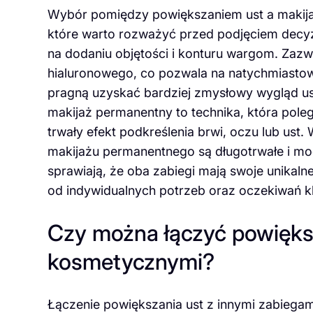
Wybór pomiędzy powiększaniem ust a makija
które warto rozważyć przed podjęciem decyzji
na dodaniu objętości i konturu wargom. Zazw
hialuronowego, co pozwala na natychmiastow
pragną uzyskać bardziej zmysłowy wygląd ust
makijaż permanentny to technika, która pol
trwały efekt podkreślenia brwi, oczu lub ust.
makijażu permanentnego są długotrwałe i mog
sprawiają, że oba zabiegi mają swoje unikal
od indywidualnych potrzeb oraz oczekiwań kl
Czy można łączyć powiększ
kosmetycznymi?
Łączenie powiększania ust z innymi zabiegam