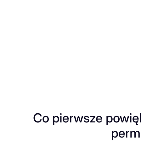
Przejdź
do
treści
Co pierwsze powięk
perm