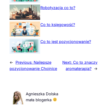
Robotyzacja co to?
Co to księgowość?
Co to jest pozycjonowanie?
←
Previous:
Najlepsze
Next:
Co to znaczy
pozycjonowanie Chojnice
aromaterapia?
→
Agnieszka Dolska
mała blogerka