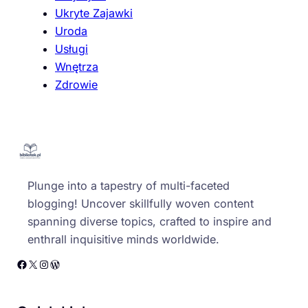
Ukryte Zajawki
Uroda
Usługi
Wnętrza
Zdrowie
Plunge into a tapestry of multi-faceted
blogging! Uncover skillfully woven content
spanning diverse topics, crafted to inspire and
enthrall inquisitive minds worldwide.
Facebook
X
Instagram
WordPress