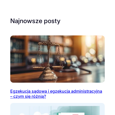
Najnowsze posty
Egzekucja sądowa i egzekucja administracyjna
– czym się różnią?