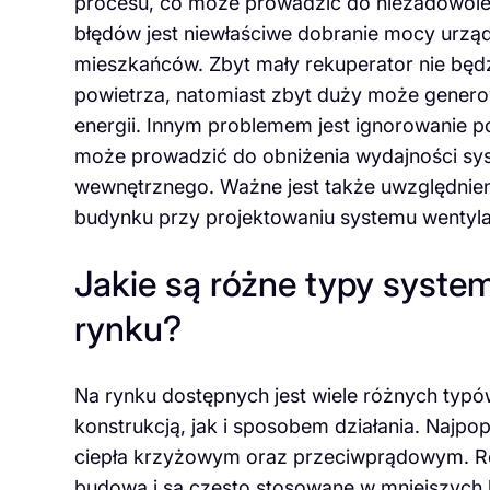
procesu, co może prowadzić do niezadowolen
błędów jest niewłaściwe dobranie mocy urzą
mieszkańców. Zbyt mały rekuperator nie będ
powietrza, natomiast zbyt duży może genero
energii. Innym problemem jest ignorowanie po
może prowadzić do obniżenia wydajności sys
wewnętrznego. Ważne jest także uwzględnien
budynku przy projektowaniu systemu wentyl
Jakie są różne typy syste
rynku?
Na rynku dostępnych jest wiele różnych typó
konstrukcją, jak i sposobem działania. Najpo
ciepła krzyżowym oraz przeciwprądowym. Re
budową i są często stosowane w mniejszych