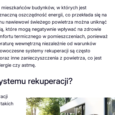
la mieszkańców budynków, w których jest
naczną oszczędność energii, co przekłada się na
łemu nawiewowi świeżego powietrza można uniknąć
ią, które mogą negatywnie wpływać na zdrowie
omfortu termicznego w pomieszczeniach, ponieważ
peraturę wewnętrzną niezależnie od warunków
owoczesne systemy rekuperacji są często
 oraz inne zanieczyszczenia z powietrza, co jest
lergie czy astmę.
 systemu rekuperacji?
acji
 takich