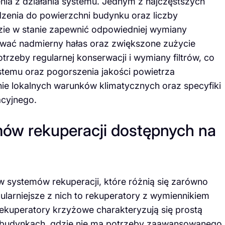
ia z działania systemu. Jednym z najczęstszych
dzenia do powierzchni budynku oraz liczby
zie w stanie zapewnić odpowiedniej wymiany
wać nadmierny hałas oraz zwiększone zużycie
trzeby regularnej konserwacji i wymiany filtrów, co
temu oraz pogorszenia jakości powietrza
ie lokalnych warunków klimatycznych oraz specyfiki
acyjnego.
mów rekuperacji dostępnych na
w systemów rekuperacji, które różnią się zarówno
pularniejsze z nich to rekuperatory z wymiennikiem
kuperatory krzyżowe charakteryzują się prostą
 budynkach, gdzie nie ma potrzeby zaawansowanego