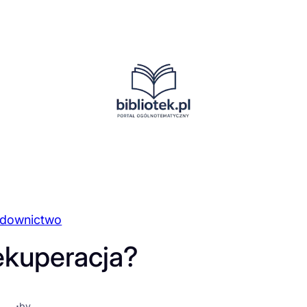
downictwo
ekuperacja?
·
by