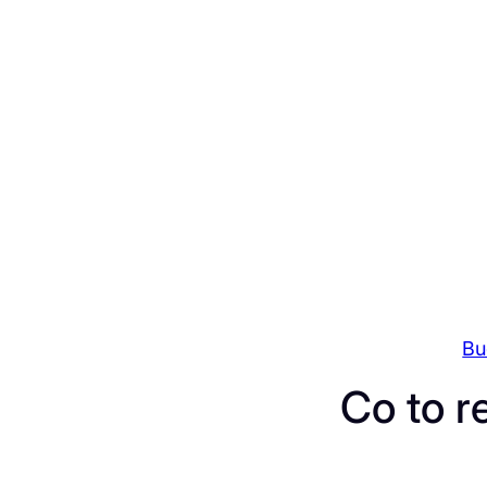
Przejdź
do
treści
Bu
Co to r