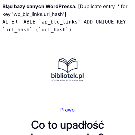
Błąd bazy danych WordPressa:
[Duplicate entry '' for
key 'wp_blc_links.url_hash']
ALTER TABLE `wp_blc_links` ADD UNIQUE KEY
`url_hash` (`url_hash`)
Przejdź
do
treści
Prawo
Co to upadłość