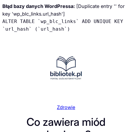
Błąd bazy danych WordPressa:
[Duplicate entry '' for
key 'wp_blc_links.url_hash']
ALTER TABLE `wp_blc_links` ADD UNIQUE KEY
`url_hash` (`url_hash`)
Przejdź
do
treści
Zdrowie
Co zawiera miód