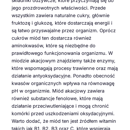
składniki odżywcze, które przyczyniają się do
jego prozdrowotnych właściwości. Przede
wszystkim zawiera naturalne cukry, głównie
fruktozę i glukozę, które dostarczają energii i
są łatwo przyswajalne przez organizm. Oprócz
cukrów miód ten dostarcza również
aminokwasów, które są niezbędne do
prawidłowego funkcjonowania organizmu. W
miodzie akacjowym znajdziemy także enzymy,
które wspomagają procesy trawienne oraz mają
działanie antyoksydacyjne. Ponadto obecność
kwasów organicznych wpływa na równowagę
pH w organizmie. Miód akacjowy zawiera
również substancje fenolowe, które mają
działanie przeciwutleniające i mogą chronić
komórki przed uszkodzeniami oksydacyjnymi.
Warto dodać, że miód ten jest źródłem witamin
takich jak B1, B2, B3 oraz C, które wspierają