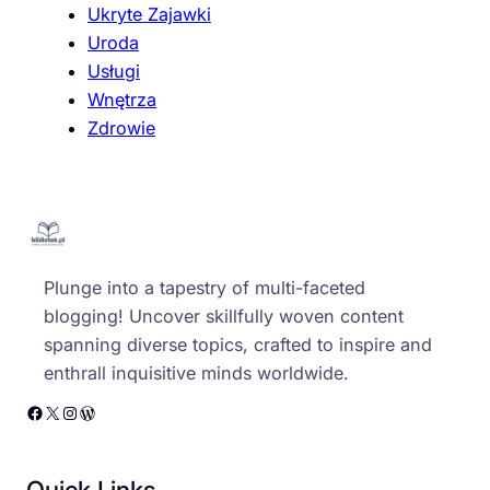
Ukryte Zajawki
Uroda
Usługi
Wnętrza
Zdrowie
Plunge into a tapestry of multi-faceted
blogging! Uncover skillfully woven content
spanning diverse topics, crafted to inspire and
enthrall inquisitive minds worldwide.
Facebook
X
Instagram
WordPress
Quick Links