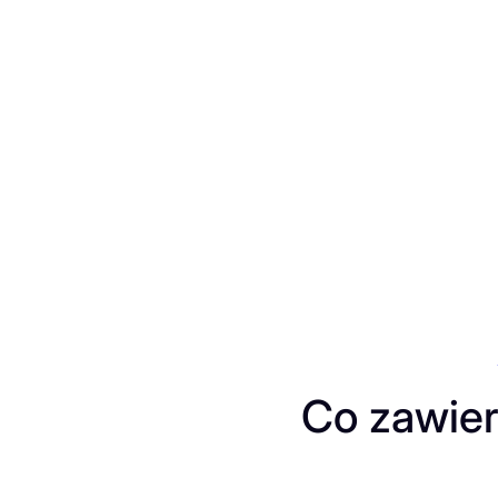
Przejdź
do
treści
Co zawier