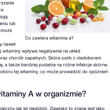
rszenie
za
mogą
eniu lub
A może
Co zawiera witamina a?
zy nawet
ej witaminy wpływa negatywnie na układ
 oraz chorób zapalnych. Skóra osób z niedoborem
ę, a także bardziej podatna na różne infekcje skórne.
edoboru tej witaminy, co może prowadzić do opóźnień
witaminy A w organizmie?
czny jak jej niedobór. Zjawisko to znane jest jako