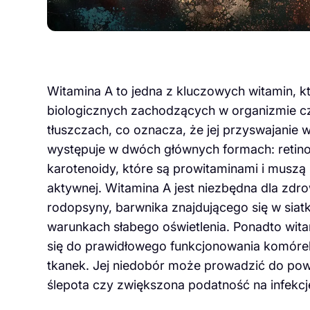
Witamina A to jedna z kluczowych witamin, k
biologicznych zachodzących w organizmie cz
tłuszczach, co oznacza, że jej przyswajanie
występuje w dwóch głównych formach: retinol
karotenoidy, które są prowitaminami i muszą
aktywnej. Witamina A jest niezbędna dla zdr
rodopsyny, barwnika znajdującego się w sia
warunkach słabego oświetlenia. Ponadto wit
się do prawidłowego funkcjonowania komór
tkanek. Jej niedobór może prowadzić do po
ślepota czy zwiększona podatność na infekcj