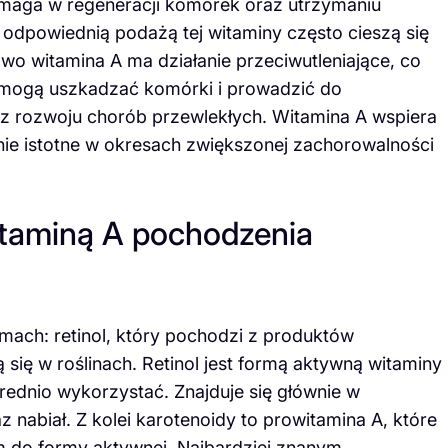
omaga w regeneracji komórek oraz utrzymaniu
odpowiednią podażą tej witaminy często cieszą się
wo witamina A ma działanie przeciwutleniające, co
re mogą uszkadzać komórki i prowadzić do
z rozwoju chorób przewlekłych. Witamina A wspiera
nie istotne w okresach zwiększonej zachorowalności
itaminą A pochodzenia
ach: retinol, który pochodzi z produktów
 się w roślinach. Retinol jest formą aktywną witaminy
ednio wykorzystać. Znajduje się głównie w
z nabiał. Z kolei karotenoidy to prowitamina A, które
 do formy aktywnej. Najbardziej znanym