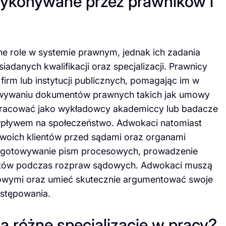
wykonywane przez prawników i
ne role w systemie prawnym, jednak ich zadania
adanych kwalifikacji oraz specjalizacji. Prawnicy
irm lub instytucji publicznych, pomagając im w
towywaniu dokumentów prawnych takich jak umowy
pracować jako wykładowcy akademiccy lub badacze
h wpływem na społeczeństwo. Adwokaci natomiast
swoich klientów przed sądami oraz organami
rzygotowywanie pism procesowych, prowadzenie
ientów podczas rozpraw sądowych. Adwokaci muszą
owymi oraz umieć skutecznie argumentować swoje
ostępowania.
ą różne specjalizacje w pracy?