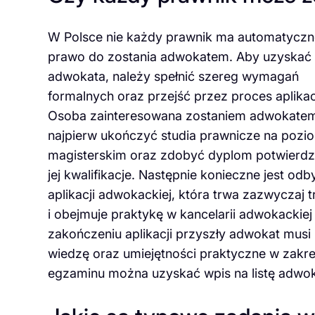
W Polsce nie każdy prawnik ma automatyczn
prawo do zostania adwokatem. Aby uzyskać t
adwokata, należy spełnić szereg wymagań
formalnych oraz przejść przez proces aplikacj
Osoba zainteresowana zostaniem adwokate
najpierw ukończyć studia prawnicze na pozi
magisterskim oraz zdobyć dyplom potwierdz
jej kwalifikacje. Następnie konieczne jest odb
aplikacji adwokackiej, która trwa zazwyczaj t
i obejmuje praktykę w kancelarii adwokacki
zakończeniu aplikacji przyszły adwokat mus
wiedzę oraz umiejętności praktyczne w zakr
egzaminu można uzyskać wpis na listę adwo