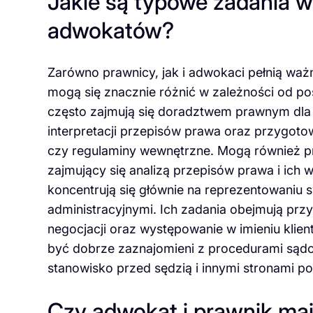
Jakie są typowe zadania 
adwokatów?
Zarówno prawnicy, jak i adwokaci pełnią waż
mogą się znacznie różnić w zależności od posi
często zajmują się doradztwem prawnym dla f
interpretacji przepisów prawa oraz przygo
czy regulaminy wewnętrzne. Mogą również 
zajmujący się analizą przepisów prawa i ic
koncentrują się głównie na reprezentowaniu 
administracyjnymi. Ich zadania obejmują p
negocjacji oraz występowanie w imieniu kl
być dobrze zaznajomieni z procedurami sąd
stanowisko przed sędzią i innymi stronami p
Czy adwokat i prawnik maj