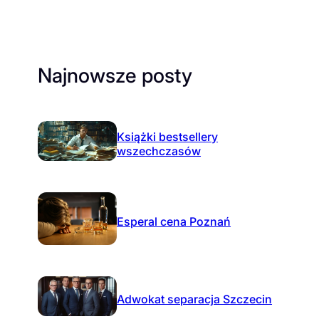
Najnowsze posty
Książki bestsellery
wszechczasów
Esperal cena Poznań
Adwokat separacja Szczecin