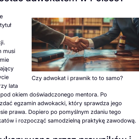
e
ytuł
i.
m musi
omie
ający
ycie
Czy adwokat i prawnik to to samo?
rzy lata
ej pod okiem doświadczonego mentora. Po
i zdać egzamin adwokacki, który sprawdza jego
esie prawa. Dopiero po pomyślnym zdaniu tego
katów i rozpocząć samodzielną praktykę zawodową.