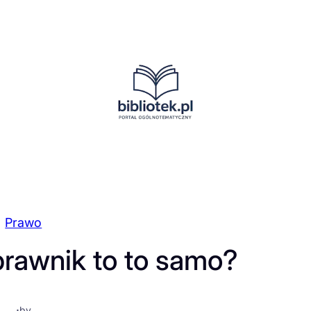
Prawo
prawnik to to samo?
·
by