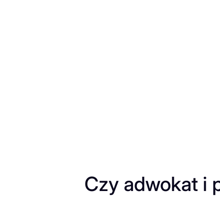
Przejdź
do
treści
Czy adwokat i 