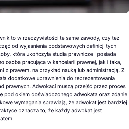
awnik to w rzeczywistości te same zawody, czy też
acząć od wyjaśnienia podstawowych definicji tych
soby, która ukończyła studia prawnicze i posiada
osoba pracująca w kancelarii prawnej, jak i taka,
mi z prawem, na przykład nauką lub administracją. Z
skała dodatkowe uprawnienia do reprezentowania
rad prawnych. Adwokaci muszą przejść przez proces
tykę pod okiem doświadczonego adwokata oraz zdanie
kowe wymagania sprawiają, że adwokat jest bardziej
aktyce oznacza to, że każdy adwokat jest
katem.