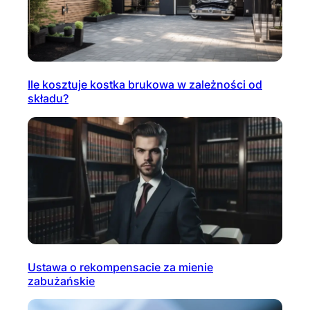
Ile kosztuje kostka brukowa w zależności od
składu?
Ustawa o rekompensacie za mienie
zabużańskie