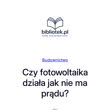
Przejdź
do
treści
Budownictwo
Czy fotowoltaika
działa jak nie ma
prądu?
·
by