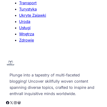
Transport
Turystyka
Ukryte Zajawki
Uroda
Usługi
Wnętrza
Zdrowie
Plunge into a tapestry of multi-faceted
blogging! Uncover skillfully woven content
spanning diverse topics, crafted to inspire and
enthrall inquisitive minds worldwide.
Facebook
X
Instagram
WordPress