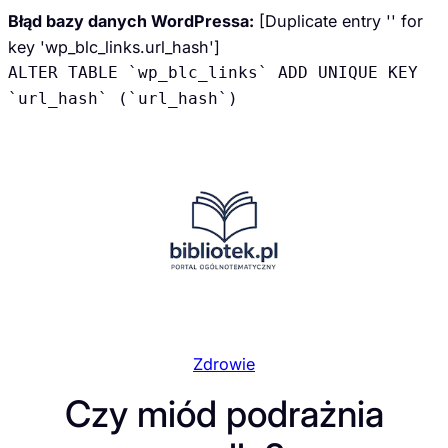
Błąd bazy danych WordPressa:
[Duplicate entry '' for
key 'wp_blc_links.url_hash']
ALTER TABLE `wp_blc_links` ADD UNIQUE KEY
`url_hash` (`url_hash`)
Przejdź
do
treści
Zdrowie
Czy miód podrażnia