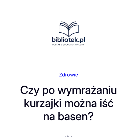
Przejdź
do
treści
Zdrowie
Czy po wymrażaniu
kurzajki można iść
na basen?
·
by