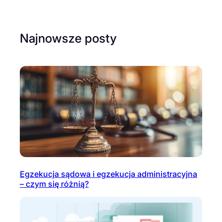
Najnowsze posty
Egzekucja sądowa i egzekucja administracyjna
– czym się różnią?