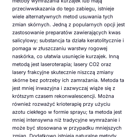
metody wymrażania kurzajek lub mają
przeciwwskazania do tego zabiegu, istnieje
wiele alternatywnych metod usuwania tych
zmian skórnych. Jedną z popularnych opcji jest
zastosowanie preparatów zawierających kwas
salicylowy; substancja ta działa keratolitycznie i
pomaga w złuszczaniu warstwy rogowej
naskórka, co ułatwia usunięcie kurzajek. Inną
metodą jest laseroterapia; lasery CO2 oraz
lasery frakcyjne skutecznie niszczą zmiany
skórne bez potrzeby ich zamrażania. Metoda ta
jest mniej inwazyjna i zazwyczaj wiąże się z
krótszym czasem rekonwalescencji. Można
również rozważyć krioterapię przy użyciu
azotu ciekłego w formie sprayu; ta metoda jest
mniej intensywna niż tradycyjne wymrażanie i
może być stosowana w przypadku mniejszych
zmian. Dodatkowo istnieją naturalne metody