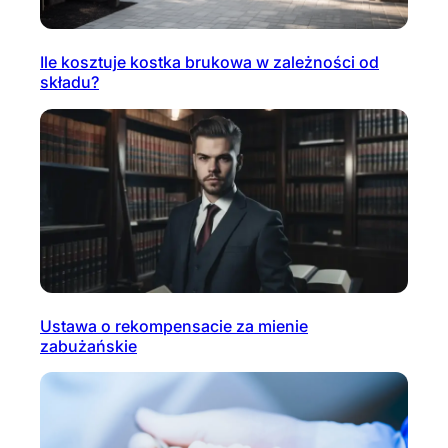
Ile kosztuje kostka brukowa w zależności od
składu?
Ustawa o rekompensacie za mienie
zabużańskie