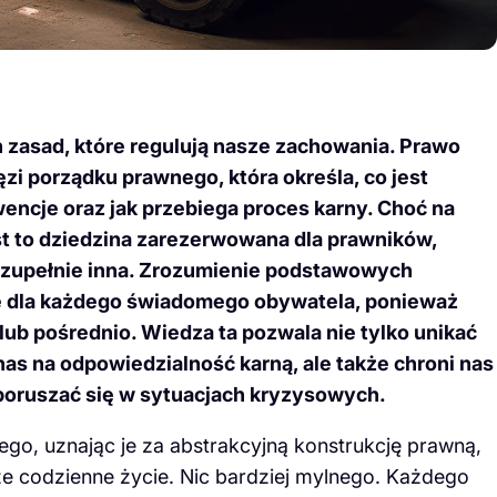
n zasad, które regulują nasze zachowania. Prawo
zi porządku prawnego, która określa, co jest
encje oraz jak przebiega proces karny. Choć na
st to dziedzina zarezerwowana dla prawników,
t zupełnie inna. Zrozumienie podstawowych
 dla każdego świadomego obywatela, ponieważ
ub pośrednio. Wiedza ta pozwala nie tylko unikać
nas na odpowiedzialność karną, ale także chroni nas
 poruszać się w sytuacjach kryzysowych.
go, uznając je za abstrakcyjną konstrukcję prawną,
e codzienne życie. Nic bardziej mylnego. Każdego