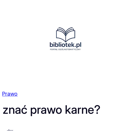
Prawo
 znać prawo karne?
·
by