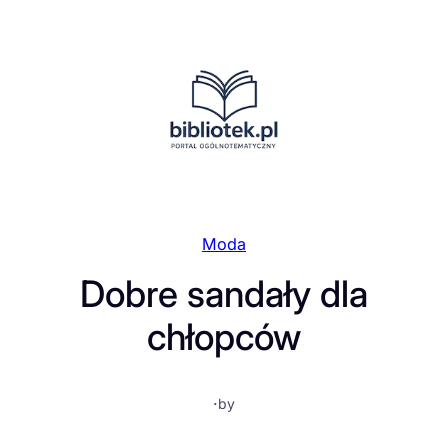
Przejdź
do
treści
Moda
Dobre sandały dla
chłopców
·
by