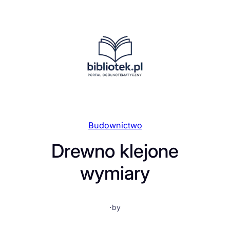
Przejdź
do
treści
Budownictwo
Drewno klejone
wymiary
·
by