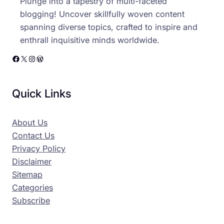
Plunge into a tapestry of multi-faceted
blogging! Uncover skillfully woven content
spanning diverse topics, crafted to inspire and
enthrall inquisitive minds worldwide.
Facebook
X
Instagram
WordPress
Quick Links
About Us
Contact Us
Privacy Policy
Disclaimer
Sitemap
Categories
Subscribe