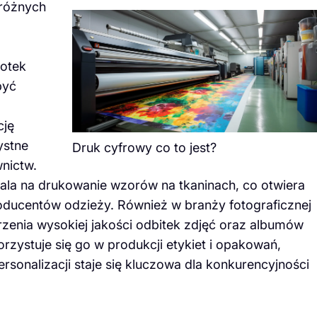
 różnych
lotek
być
cję
ystne
Druk cyfrowy co to jest?
nictw.
ala na drukowanie wzorów na tkaninach, co otwiera
oducentów odzieży. Również w branży fotograficznej
zenia wysokiej jakości odbitek zdjęć oraz albumów
rzystuje się go w produkcji etykiet i opakowań,
rsonalizacji staje się kluczowa dla konkurencyjności