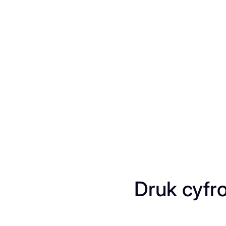
Przejdź
do
treści
Druk cyfro