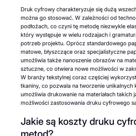
Druk cyfrowy charakteryzuje się dużą wszechs
można go stosować. W zależności od technol
podłożach, co czyni tę metodę niezwykle elas
który występuje w wielu rodzajach i gramat
potrzeb projektu. Oprócz standardowego papi
matowe, błyszczące oraz specjalistyczne pap
umożliwia także nanoszenie obrazów na materi
sztuczne, co otwiera nowe możliwości w zak
W branży tekstylnej coraz częściej wykorzys
tkaniny, co pozwala na tworzenie unikalnych
umożliwia drukowanie na materiałach takich j
możliwości zastosowania druku cyfrowego są
Jakie są koszty druku cyf
metod?