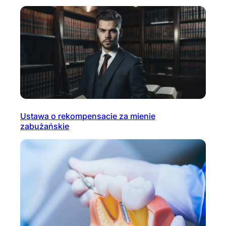
Ustawa o rekompensacie za mienie
zabużańskie