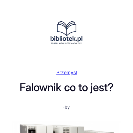
Przejdź
do
treści
Przemysł
Falownik co to jest?
·
by