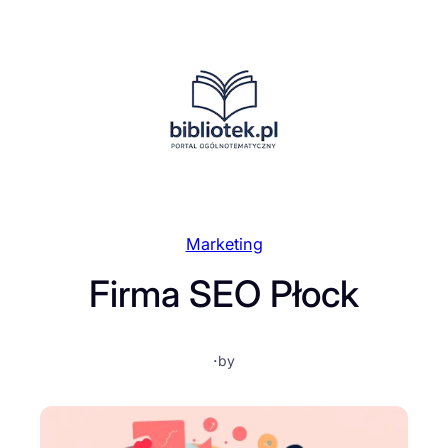
Przejdź
do
treści
Marketing
Firma SEO Płock
·
by