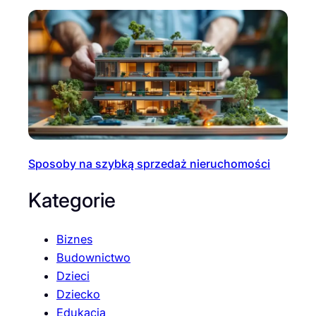
Sposoby na szybką sprzedaż nieruchomości
Kategorie
Biznes
Budownictwo
Dzieci
Dziecko
Edukacja