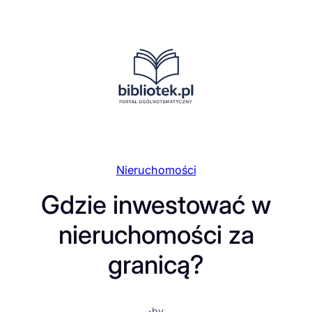
Przejdź
do
treści
Nieruchomości
Gdzie inwestować w
nieruchomości za
granicą?
·
by