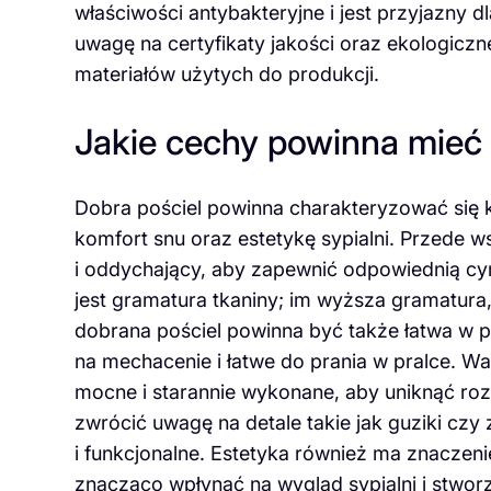
właściwości antybakteryjne i jest przyjazny 
uwagę na certyfikaty jakości oraz ekologicz
materiałów użytych do produkcji.
Jakie cechy powinna mieć 
Dobra pościel powinna charakteryzować się k
komfort snu oraz estetykę sypialni. Przede w
i oddychający, aby zapewnić odpowiednią cy
jest gramatura tkaniny; im wyższa gramatura
dobrana pościel powinna być także łatwa w pi
na mechacenie i łatwe do prania w pralce. 
mocne i starannie wykonane, aby uniknąć roz
zwrócić uwagę na detale takie jak guziki czy
i funkcjonalne. Estetyka również ma znacze
znacząco wpłynąć na wygląd sypialni i stwor