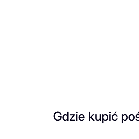
Przejdź
do
treści
Gdzie kupić poś