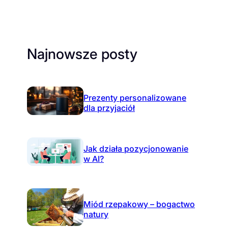
Najnowsze posty
Prezenty personalizowane
dla przyjaciół
Jak działa pozycjonowanie
w AI?
Miód rzepakowy – bogactwo
natury