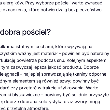
dla alergików. Przy wyborze pościeli warto zwracać
ne oznaczenia, które potwierdzają bezpieczeństwo
dobra pościel?
ilkoma istotnymi cechami, które wpływają na
szystkim ważny jest materiał – powinien być naturalny
rkulację powietrza podczas snu. Kolejnym aspektem
, tym zazwyczaj lepsza jakość produktu. Dobrze
elęgnacji – najlepiej sprawdzają się tkaniny odporne
Ważnym elementem są również szwy; powinny być
darć czy przetarć w trakcie użytkowania. Warto
 zamki błyskawiczne – powinny być solidnie przyszyte
nie; dobrze dobrana kolorystyka oraz wzory mogą
zyć przytulną atmosferę.