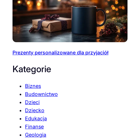
Prezenty personalizowane dla przyjaciół
Kategorie
Biznes
Budownictwo
Dzieci
Dziecko
Edukacja
Finanse
Geologia