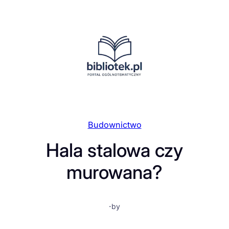
Przejdź
do
treści
Budownictwo
Hala stalowa czy
murowana?
·
by