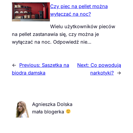
Czy piec na pellet można
wyłączać na noc?
Wielu użytkowników pieców
na pellet zastanawia się, czy można je
wyłączać na noc. Odpowiedź nie…
←
Previous:
Saszetka na
Next:
Co powodują
biodra damska
narkotyki?
→
Agnieszka Dolska
mała blogerka