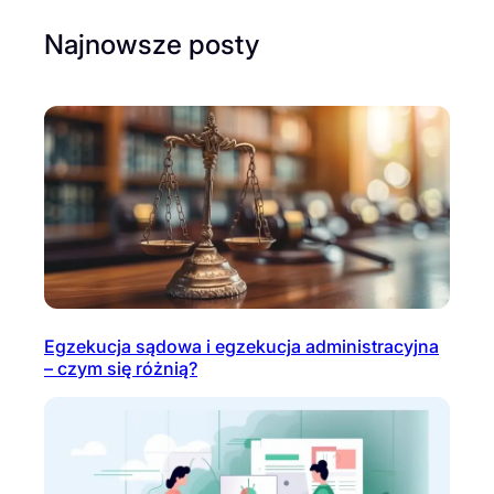
Najnowsze posty
Egzekucja sądowa i egzekucja administracyjna
– czym się różnią?