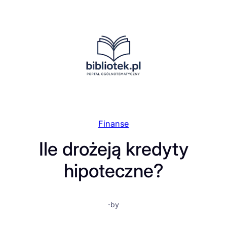
Przejdź
do
treści
Finanse
Ile drożeją kredyty
hipoteczne?
·
by