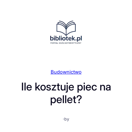
Przejdź
do
treści
Budownictwo
Ile kosztuje piec na
pellet?
·
by