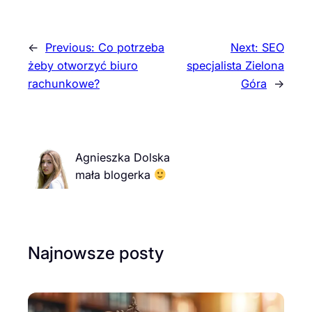
←
Previous:
Co potrzeba
Next:
SEO
żeby otworzyć biuro
specjalista Zielona
rachunkowe?
Góra
→
Agnieszka Dolska
mała blogerka
Najnowsze posty