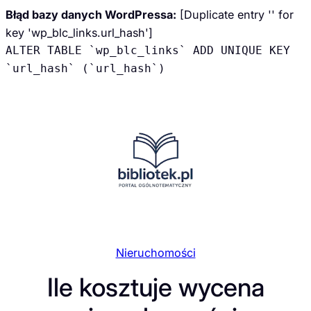
Błąd bazy danych WordPressa:
[Duplicate entry '' for
key 'wp_blc_links.url_hash']
ALTER TABLE `wp_blc_links` ADD UNIQUE KEY
`url_hash` (`url_hash`)
Przejdź
do
treści
Nieruchomości
Ile kosztuje wycena