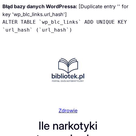
Błąd bazy danych WordPressa:
[Duplicate entry '' for
key 'wp_blc_links.url_hash']
ALTER TABLE `wp_blc_links` ADD UNIQUE KEY
`url_hash` (`url_hash`)
Przejdź
do
treści
Zdrowie
Ile narkotyki