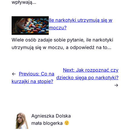
wpływają…
Ile narkotyki utrzymują się w
moczu?
Wiele osób zadaje sobie pytanie, ile narkotyki
utrzymują się w moczu, a odpowiedź na to…
Next:
Jak rozpoznać czy
←
Previous:
Co na
dziecko sięga po narkotyki?
kurzajki na stopie?
→
Agnieszka Dolska
mała blogerka