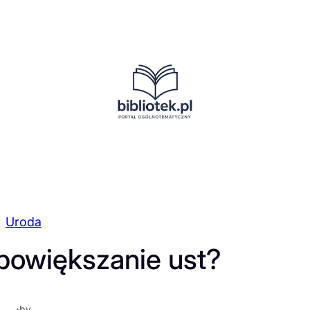
Uroda
 powiększanie ust?
·
by