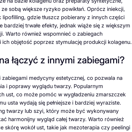
ze na bazie kolagenu oraz preparaty syntetyczne,
 ze sobą większe ryzyko powikłań. Oprócz iniekcji,
 lipofilling, gdzie tłuszcz pobierany z innych części
e bardziej trwałe efekty, jednak wiąże się z większym
ji. Warto również wspomnieć o zabiegach
 ich objętość poprzez stymulację produkcji kolagenu.
a łączyć z innymi zabiegami?
mi zabiegami medycyny estetycznej, co pozwala na
a i poprawy wyglądu twarzy. Popularnym
cach ust, co może pomóc w wygładzeniu zmarszczek
u usta wydają się pełniejsze i bardziej wyraziste.
ing twarzy lub szyi, który może być wykonywany
ać harmonijny wygląd całej twarzy. Warto również
e skórę wokół ust, takie jak mezoterapia czy peelingi