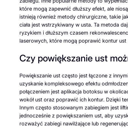
zabiegu. Inne popularne metody to wypełniac
które mogą zapewnić dłuższy efekt, ale niosą
istnieją również metody chirurgiczne, takie jak
ciała jest wstrzykiwany w usta. Ta metoda daj
ryzykiem i dłuższym czasem rekonwalescenc
laserowych, które mogą poprawić kontur ust i
Czy powiększanie ust możn
Powiększanie ust często jest łączone z inny
uzyskanie kompleksowego efektu odmłodzeni
połączeniem jest aplikacja botoksu w okoli
wokół ust oraz poprawić ich kontur. Dzięki tem
Innym często stosowanym zabiegiem jest lift
jednocześnie z powiększaniem ust, aby uzysk
rozważyć zabiegi nawilżające lub regenerując