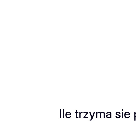
Przejdź
do
treści
Ile trzyma sie