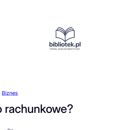
Biznes
ro rachunkowe?
·
by