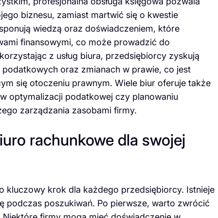
zystkim, profesjonalna obsługa księgowa pozwala
jego biznesu, zamiast martwić się o kwestie
sponują wiedzą oraz doświadczeniem, które
awami finansowymi, co może prowadzić do
orzystając z usług biura, przedsiębiorcy zyskują
h podatkowych oraz zmianach w prawie, co jest
cym się otoczeniu prawnym. Wiele biur oferuje także
 w optymalizacji podatkowej czy planowaniu
zego zarządzania zasobami firmy.
iuro rachunkowe dla swojej
kluczowy krok dla każdego przedsiębiorcy. Istnieje
gę podczas poszukiwań. Po pierwsze, warto zwrócić
a. Niektóre firmy mogą mieć doświadczenie w