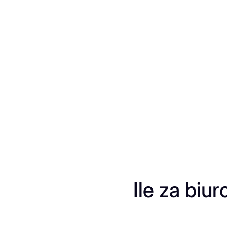
Przejdź
do
treści
Ile za biu