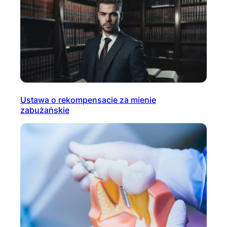
Ustawa o rekompensacie za mienie
zabużańskie