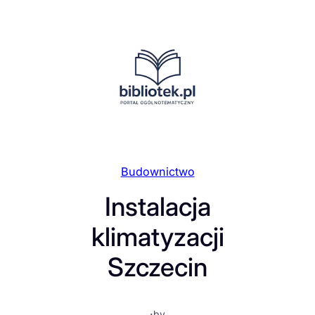
Przejdź
do
treści
Budownictwo
Instalacja
klimatyzacji
Szczecin
·
by