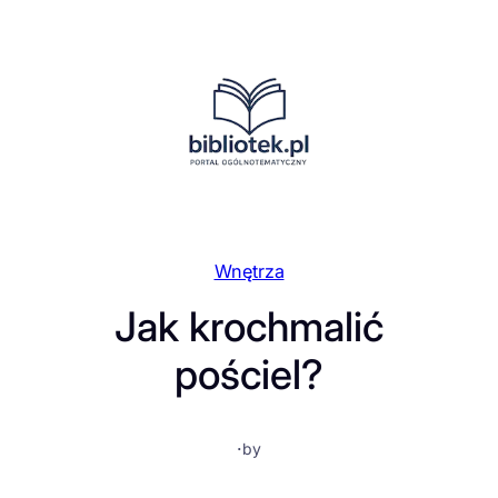
Przejdź
do
treści
Wnętrza
Jak krochmalić
pościel?
·
by