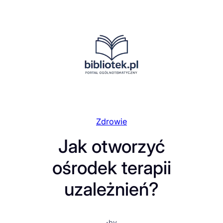
Przejdź
do
treści
Zdrowie
Jak otworzyć
ośrodek terapii
uzależnień?
·
by