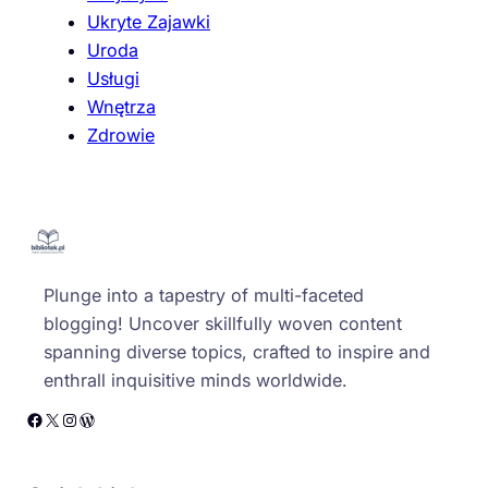
Ukryte Zajawki
Uroda
Usługi
Wnętrza
Zdrowie
Plunge into a tapestry of multi-faceted
blogging! Uncover skillfully woven content
spanning diverse topics, crafted to inspire and
enthrall inquisitive minds worldwide.
Facebook
X
Instagram
WordPress