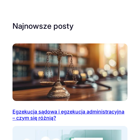
Najnowsze posty
Egzekucja sądowa i egzekucja administracyjna
– czym się różnią?