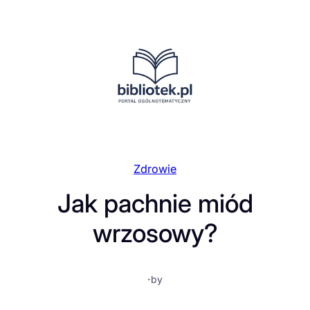
Przejdź
do
treści
Zdrowie
Jak pachnie miód
wrzosowy?
·
by