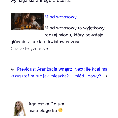
wymaga starannego procesu…
Miód wrzosowy
Miód wrzosowy to wyjątkowy
rodzaj miodu, który powstaje
głównie z nektaru kwiatów wrzosu.
Charakteryzuje się…
←
Previous:
Aranżacja wnętrz
Next:
Ile kcal ma
krzysztof miruć jak mieszka?
miód lipowy?
→
Agnieszka Dolska
mała blogerka