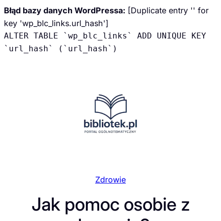
Błąd bazy danych WordPressa:
[Duplicate entry '' for
key 'wp_blc_links.url_hash']
ALTER TABLE `wp_blc_links` ADD UNIQUE KEY
`url_hash` (`url_hash`)
Przejdź
do
treści
Zdrowie
Jak pomoc osobie z