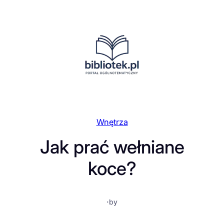
Przejdź
do
treści
Wnętrza
Jak prać wełniane
koce?
·
by