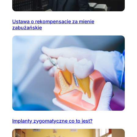
Ustawa o rekompensacie za mienie
zabużańskie
Implanty zygomatyczne co to jest?