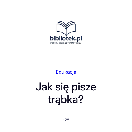
Przejdź
do
treści
Edukacja
Jak się pisze
trąbka?
·
by