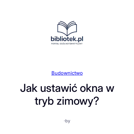
Przejdź
do
treści
Budownictwo
Jak ustawić okna w
tryb zimowy?
·
by