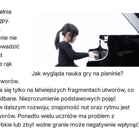
ełnia
ępy.
k
nie nie
owadzić
t
e rąk
Jak wygląda nauka gry na pianinie?
tworów.
a się tylko na łatwiejszych fragmentach utworów, co
niedbane. Niezrozumienie podstawowych pojęć
dalszym rozwoju; znajomość nut oraz rytmu jest
orów. Ponadto wielu uczniów ma problem z
bkie lub zbyt wolne granie może negatywnie wpłynąć