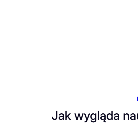
Przejdź
do
treści
Jak wygląda nau