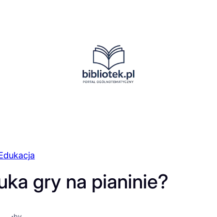
Edukacja
ka gry na pianinie?
·
by