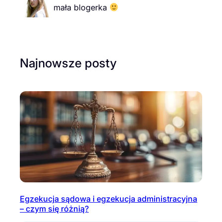
mała blogerka
Najnowsze posty
Egzekucja sądowa i egzekucja administracyjna
– czym się różnią?