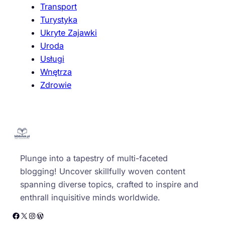
Transport
Turystyka
Ukryte Zajawki
Uroda
Usługi
Wnętrza
Zdrowie
Plunge into a tapestry of multi-faceted
blogging! Uncover skillfully woven content
spanning diverse topics, crafted to inspire and
enthrall inquisitive minds worldwide.
Facebook
X
Instagram
WordPress