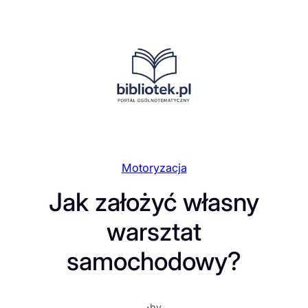
Przejdź
do
treści
Motoryzacja
Jak założyć własny
warsztat
samochodowy?
·
by